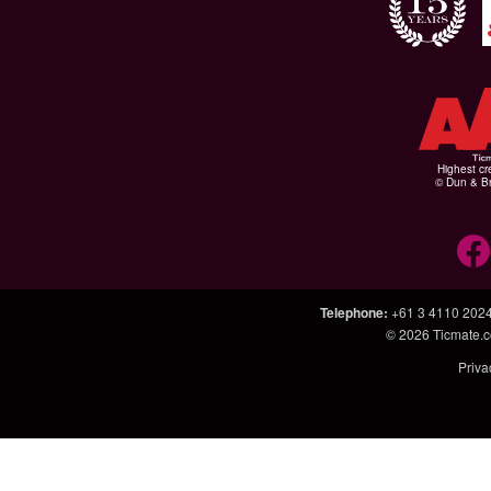
Highest cr
© Dun & Br
Telephone
:
+61 3 4110 202
© 2026
Ticmate.
Priva