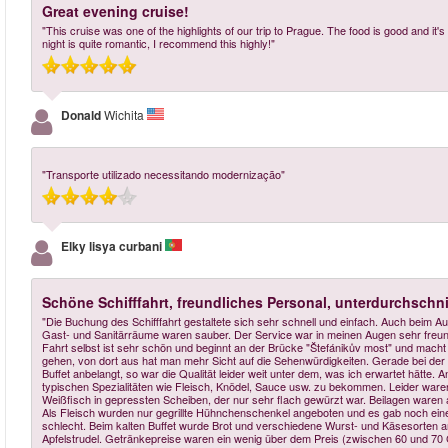
Great evening cruise!
"This cruise was one of the highlights of our trip to Prague. The food is good and it's
night is quite romantic, I recommend this highly!"
Donald
Wichita
"Transporte utilizado necessitando modernização"
Elky lisya curbani
Schöne Schifffahrt, freundliches Personal, unterdurchschni
"Die Buchung des Schifffahrt gestaltete sich sehr schnell und einfach. Auch beim Au
Gast- und Sanitärräume waren sauber. Der Service war in meinen Augen sehr freund
Fahrt selbst ist sehr schön und beginnt an der Brücke "Štefánikův most" und mach
gehen, von dort aus hat man mehr Sicht auf die Sehenwürdigkeiten. Gerade bei der K
Buffet anbelangt, so war die Qualität leider weit unter dem, was ich erwartet hätte.
typischen Spezialitäten wie Fleisch, Knödel, Sauce usw. zu bekommen. Leider waren
Weißfisch in gepressten Scheiben, der nur sehr flach gewürzt war. Beilagen waren
Als Fleisch wurden nur gegrillte Hühnchenschenkel angeboten und es gab noch ein
schlecht. Beim kalten Buffet wurde Brot und verschiedene Wurst- und Käsesorten 
Apfelstrudel. Getränkepreise waren ein wenig über dem Preis (zwischen 60 und 70 CZ