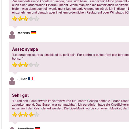
Zusammenfassend könnte ich sagen, dass sich beim Essen wenig Mühe gemacht wurde
auch einen ordentlichen Eindruck macht. Wenn man sich die Kombination Schiffahrt
bieten, was dann auch ein wenig mehr kosten darf. Ansonsten würde ich in diesem Fa
einzunehmen und danach aber in einem ordentlichen Restaurant oder Wirtshaus bö
Markus
Assez sympa
"Le personnel est tres aimable et au petit soin. Par contre le buffet n'est pas forcem
bons..."
Julien
Sehr gut
"Durch den Ticketerwerb im Vorfeld wurde für unsere Gruppe schon 2 Tische reser
zuvorkommend. Das Essen war schmackhaft, ich persönlich habe die Knedliki vermi
muss wohl der Reis toleriert werden. Die Live-Musik wurde von einem Musiker, der Kl
Anneliese