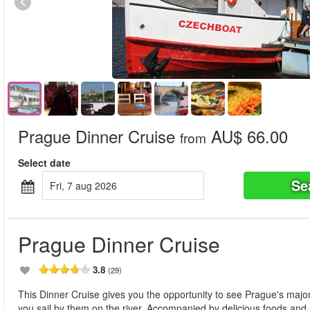
Prague Dinner Cruise
AU$ 66.00
from
Select date
Se
fri, 7 aug 2026
Prague Dinner Cruise
3.8
(29)
This Dinner Cruise gives you the opportunity to see Prague's major 
you sail by them on the river. Accompanied by delicious foods and l