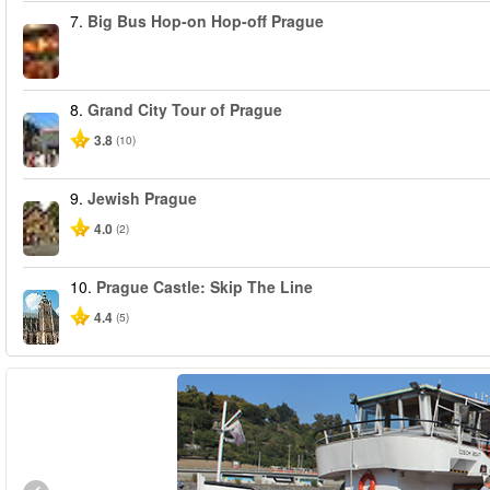
7.
Big Bus Hop-on Hop-off Prague
8.
Grand City Tour of Prague
3.8
(10)
9.
Jewish Prague
4.0
(2)
10.
Prague Castle: Skip The Line
4.4
(5)