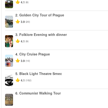
4.1
(8)
2.
Golden City Tour of Prague
3.9
(20)
3.
Folklore Evening with dinner
4.1
(9)
4.
City Cruise Prague
3.9
(10)
5.
Black Light Theatre Srnec
4.1
(152)
6.
Communist Walking Tour